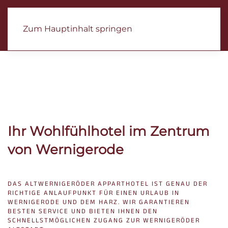
Zum Hauptinhalt springen
Wandern im Harz
perfekten Urlaub in Wernig
Highlight Erlebnisse
Ihr Wohlfühlhotel
Ihr Wohlfühlhotel im Zentrum
von Wernigerode
DAS ALTWERNIGERÖDER APPARTHOTEL IST GENAU DER
RICHTIGE ANLAUFPUNKT FÜR EINEN URLAUB IN
WERNIGERODE UND DEM HARZ. WIR GARANTIEREN
BESTEN SERVICE UND BIETEN IHNEN DEN
SCHNELLSTMÖGLICHEN ZUGANG ZUR WERNIGERÖDER