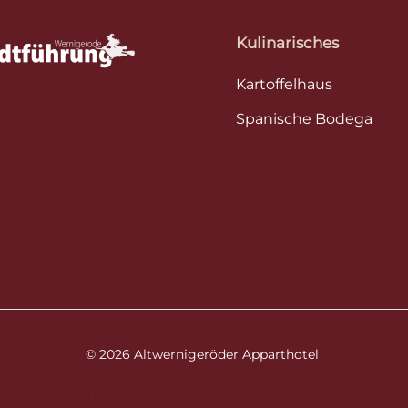
Kulinarisches
Kartoffelhaus
Spanische Bodega
©
2026
Altwernigeröder Apparthotel
Impressum
-
Datenschutz
-
AGB